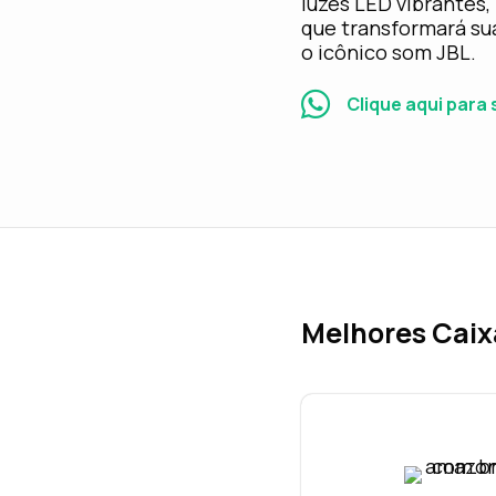
luzes LED vibrantes,
que transformará s
o icônico som JBL.
Clique aqui para
Melhores Caix