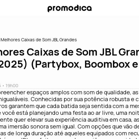
> Melhores Caixas de Som JBL Grandes
hores Caixas de Som JBL Gra
 2025) (Partybox, Boombox e
a
 • 19
h00
preencher espaços amplos com som de qualidade, as
nigualáveis. Conhecidas por sua potência robusta e c
ros garantem que cada batida seja sentida com a m
 você está planejando uma festa ao ar livre, uma noi
nte quer elevar sua experiência auditiva em casa, a
ma imersão sonora sem igual. Com opções que vão 
ias de longa duração até aqueles equipados com recu