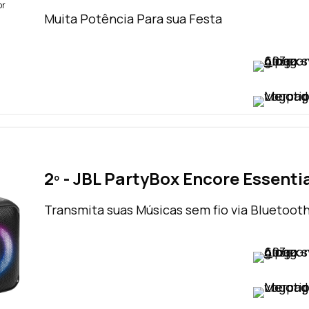
br
Muita Potência Para sua Festa
VER PREÇO
VER PREÇO
2º - JBL PartyBox Encore Essenti
Transmita suas Músicas sem fio via Bluetoot
VER PREÇO
VER PREÇO