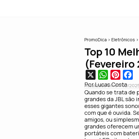
PromoDica
> Eletrônicos 
Top 10 Mel
(Fevereiro
X
W
Pi
F
h
nt
c
Por Lucas Costa
Atualizado em 04/02/2025
at
er
e
Quando se trata de 
grandes da JBL são i
s
e
b
esses gigantes sono
A
st
o
com que é ouvida. Se
amigos, ou simplesme
p
o
grandes oferecem u
p
k
portáteis com bater