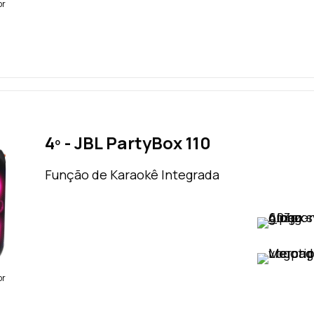
br
4º - JBL PartyBox 110
Função de Karaokê Integrada
VER PREÇO
VER PREÇO
br