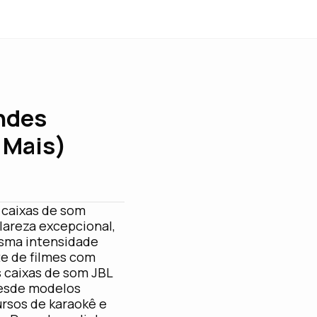
ndes
 Mais)
 caixas de som
lareza excepcional,
esma intensidade
te de filmes com
s caixas de som JBL
desde modelos
rsos de karaokê e