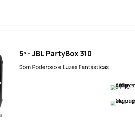
5º - JBL PartyBox 310
Som Poderoso e Luzes Fantásticas
VER PREÇO
VER PREÇO
br