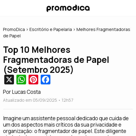
PromoDica
> Escritório e Papelaria > Melhores Fragmentadoras
de Papel
Top 10 Melhores
Fragmentadoras de Papel
(Setembro 2025)
X
W
Pi
Fa
h
nt
c
Por Lucas Costa
at
er
e
Atualizado em 05/09/2025 • 12h57
s
e
b
A
st
o
Imagine um assistente pessoal dedicado que cuida de
um dos aspectos mais críticos da sua privacidade e
p
o
organização: o fragmentador de papel. Este diligente