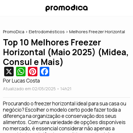
PromoDica
> Eletrodomésticos > Melhores Freezer Horizontal
Top 10 Melhores Freezer
Horizontal (Maio 2025) (Midea,
Consul e Mais)
X
W
Pi
Fa
h
nt
c
Por Lucas Costa
at
er
e
Atualizado em 02/05/2025 • 14
h21
s
e
b
Procurando o freezer horizontal ideal para sua casa ou
A
st
o
negócio? Escolher o modelo certo pode fazer toda a
diferença na organização e conservação dos seus
p
o
alimentos. Com uma variedade de opções disponíveis
p
k
no mercado, é essencial considerar não apenas a