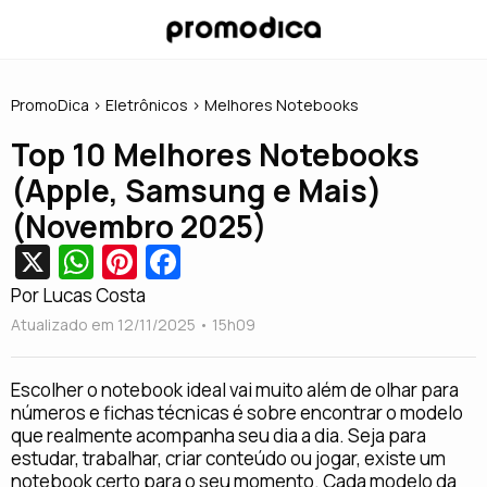
PromoDica
>
Eletrônicos
> Melhores Notebooks
Top 10 Melhores Notebooks
(Apple, Samsung e Mais)
(Novembro 2025)
X
W
Pi
Fa
h
nt
c
Por Lucas Costa
at
er
e
Atualizado em 12/11/2025 • 15
h09
s
e
b
Escolher o notebook ideal vai muito além de olhar para
A
st
o
números e fichas técnicas é sobre encontrar o modelo
p
o
que realmente acompanha seu dia a dia. Seja para
estudar, trabalhar, criar conteúdo ou jogar, existe um
p
k
notebook certo para o seu momento. Cada modelo da