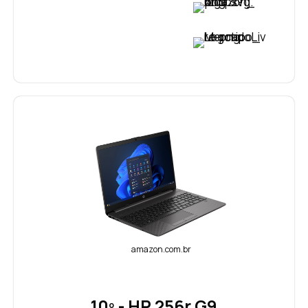
VER PREÇO
VER PREÇO
amazon.com.br
10º - HP 256r G9