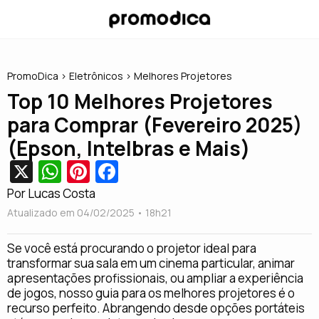
PromoDica
> Eletrônicos > Melhores Projetores
Top 10 Melhores Projetores
para Comprar (Fevereiro 2025)
(Epson, Intelbras e Mais)
X
W
Pi
Fa
h
nt
c
Por Lucas Costa
at
er
e
Atualizado em 04/02/2025 • 18
h21
s
e
b
Se você está procurando o projetor ideal para
A
st
o
transformar sua sala em um cinema particular, animar
apresentações profissionais, ou ampliar a experiência
p
o
de jogos, nosso guia para os melhores projetores é o
p
k
recurso perfeito. Abrangendo desde opções portáteis