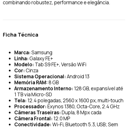
combinando robustez, performance e elegância.
Ficha Técnica
Marca:
Samsung
Linha:
Galaxy FE+
Modelo:
Tab S9 FE+, Versão WiFi
Cor:
Cinza
Sistema Operacional:
Android 13
Memória RAM:
8 GB
Armazenamento Interno:
128 GB, expansível até
1 TB via Micro-SD
Tela:
12.4 polegadas, 2560 x 1600 px, multi-touch
Processador:
Exynos 1380, Octa-Core, 2.4 GHz
Câmeras Traseiras:
Dupla, 8 Mpx cada
Câmera Frontal:
12.0 MP
Conectividade:
Wi-Fi, Bluetooth 5.3, USB; Sem