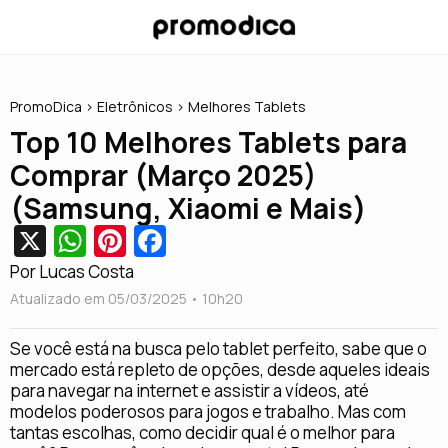
PromoDica
>
Eletrônicos
> Melhores Tablets
Top 10 Melhores Tablets para
Comprar (Março 2025)
(Samsung, Xiaomi e Mais)
X
W
Pi
Fa
h
nt
c
Por Lucas Costa
at
er
e
Atualizado em 05/03/2025 • 10h20
s
e
b
Se você está na busca pelo tablet perfeito, sabe que o
A
st
o
mercado está repleto de opções, desde aqueles ideais
para navegar na internet e assistir a vídeos, até
p
o
modelos poderosos para jogos e trabalho. Mas com
p
k
tantas escolhas, como decidir qual é o melhor para