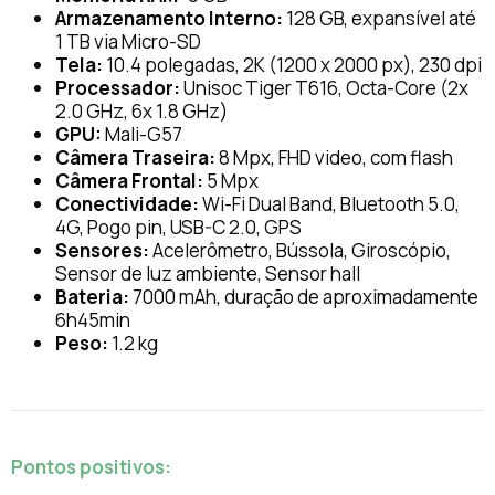
Armazenamento Interno:
128 GB, expansível até
1 TB via Micro-SD
Tela:
10.4 polegadas, 2K (1200 x 2000 px), 230 dpi
Processador:
Unisoc Tiger T616, Octa-Core (2x
2.0 GHz, 6x 1.8 GHz)
GPU:
Mali-G57
Câmera Traseira:
8 Mpx, FHD video, com flash
Câmera Frontal:
5 Mpx
Conectividade:
Wi-Fi Dual Band, Bluetooth 5.0,
4G, Pogo pin, USB-C 2.0, GPS
Sensores:
Acelerômetro, Bússola, Giroscópio,
Sensor de luz ambiente, Sensor hall
Bateria:
7000 mAh, duração de aproximadamente
6h45min
Peso:
1.2 kg
Pontos positivos: