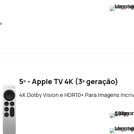
VER PREÇO
br
5º - Apple TV 4K (3ª geração)
4K Dolby Vision e HDR10+ Para Imagens Incri
VER PREÇO
VER PREÇO