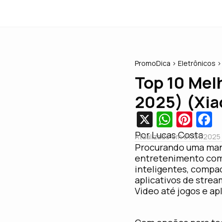
PromoDica
>
Eletrônicos
>
Top 10 Mel
2025) (Xia
X
W
Pi
F
h
nt
c
Por Lucas Costa
Atualizado em 01/01/2025 
at
er
e
Procurando uma mane
entretenimento comp
s
e
b
inteligentes, compa
A
st
o
aplicativos de strea
Video até jogos e ap
p
o
p
k