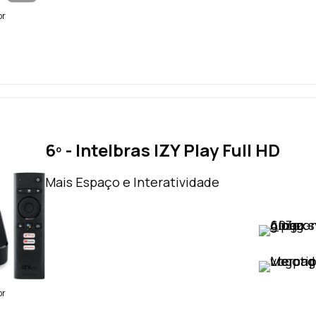
br
6º - Intelbras IZY Play Full HD
Mais Espaço e Interatividade
VER PREÇO
VER PREÇO
br