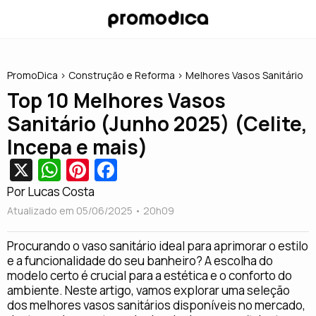
PromoDica
> Construção e Reforma > Melhores Vasos Sanitário
Top 10 Melhores Vasos
Sanitário (Junho 2025) (Celite,
Incepa e mais)
X
W
Pi
Fa
h
nt
c
Por Lucas Costa
at
er
e
Atualizado em 05/06/2025 • 20
h09
s
e
b
Procurando o vaso sanitário ideal para aprimorar o estilo
A
st
o
e a funcionalidade do seu banheiro? A escolha do
modelo certo é crucial para a estética e o conforto do
p
o
ambiente. Neste artigo, vamos explorar uma seleção
p
k
dos melhores vasos sanitários disponíveis no mercado,