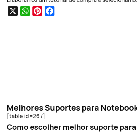
X
W
Pi
Fa
h
nt
c
at
er
e
s
e
b
A
st
o
p
o
p
k
Melhores Suportes para Noteboo
[table id=26 /]
Como escolher melhor suporte para